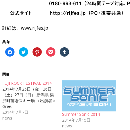
詳細は、www.rijfes.jp
共有:
Facebook
ク
ク
ク
ク
で
リ
リ
リ
リ
共
ッ
ッ
ッ
ッ
有
ク
ク
ク
ク
す
し
し
し
し
る
て
て
て
て
に
Twitter
Pinterest
Pocket
Tumblr
関連
は
で
で
で
で
ク
共
共
シ
共
リ
有
有
ェ
有
FUJI ROCK FESTIVAL 2014
ッ
(新
(新
ア
(新
2014年7月25日（金）26日
ク
し
し
(新
し
し
い
い
し
い
（土）27日（日） 新潟県 湯
て
ウ
ウ
い
ウ
く
ィ
ィ
ウ
ィ
沢町苗場スキー場 ＜出演者＞
だ
ン
ン
ィ
ン
Gree…
さ
ド
ド
ン
ド
い
ウ
ウ
ド
ウ
2014年7月7日
(新
で
で
ウ
で
Summer Sonic 2014
し
開
開
で
開
news
2014年7月15日
い
き
き
開
き
ウ
ま
ま
き
ま
news
ィ
す)
す)
ま
す)