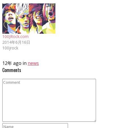
ン
す)
ド
ウ
で
開
き
ま
す)
100JRock.com
2014年6月16日
100jrock
12年 ago in
news
Comments