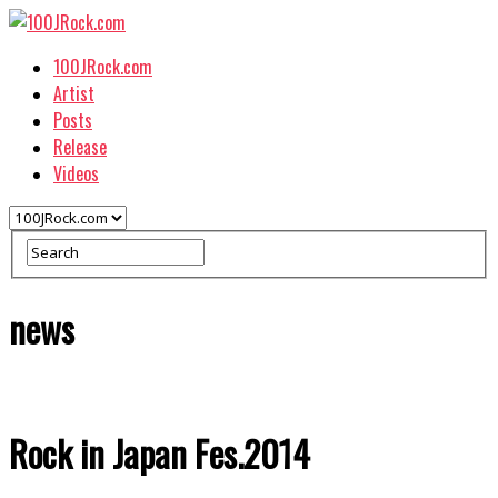
100JRock.com
Artist
Posts
Release
Videos
news
Rock in Japan Fes.2014